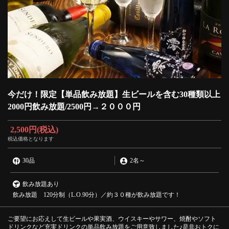
今だけ！限定【単品飲み放題】生ビールを含む30種類以上
2000円飲み放題/2500円→２０００円
2,500円
(税込)
税込価格となります
30品
2名
～
飲み放題あり
飲み放題 120分制（L.O.90分）／約３０種が飲み放題です！
ご要望にお応えして生ビールや果実酒、ウイスキーやサワー、焼酎やソフト
ドリンクなど充実ドリンクの単品飲み放題をご用意致しました♪是非おトクに