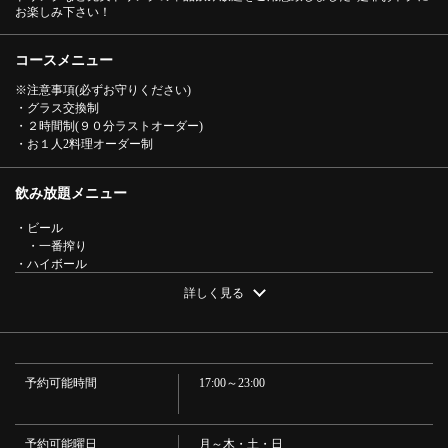
お楽しみ下さい！
コースメニュー
※注意事項(必ずお守りください)
・グラス交換制
この店舗情報をシェアする
・２時間制(９０分ラストオーダー)
・お１人2料理オーダー制
今だけ！限定【単品飲み放題】生ビールを含む30種類以上
2000円飲み放題/2500円→２０００円 | 大衆馬肉酒場 馬
飲み放題メニュー
王 堺筋本町店
・ビール
大阪府大阪市中央区南本町１-5-4東洋ビル1F
・一番搾り
https://baou-sakaisujihonmachi.owst.jp/courses/5647400
・ハイボール
・ホワイトホース ハイボール/ホースジンジャー/ホースコーラ
詳しく見る
・氷結
お店情報をコピー
・氷結 無糖レモン
・サワー
・プレーンサワー/ライムサワー/グレープフルーツサワー
・カクテル
予約可能時間
17:00～23:00
・[カシス]カシスオレンジ/カシスソーダ/カシスウーロン/[ピーチ]ピーチオ
レンジ/ピーチソーダ/ピーチウーロン/[ジン]翠ソーダ/翠ソーダレモン
・お茶割り（茉莉花）
・JJ（ジャスミン茶）/JR（緑茶）/JO（ウーロン茶）/緑茶ハイ/午後の紅茶
予約可能曜日
月～木・土・日
閉じる