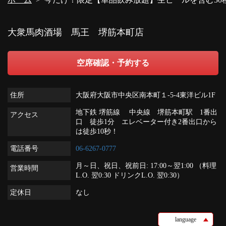
大衆馬肉酒場 馬王 堺筋本町店
空席確認・予約する
住所
大阪府大阪市中央区南本町１-5-4東洋ビル1F
地下鉄 堺筋線 中央線 堺筋本町駅 1番出
アクセス
口 徒歩1分 エレベーター付き2番出口から
は徒歩10秒！
電話番号
06-6267-0777
月～日、祝日、祝前日: 17:00～翌1:00 （料理
営業時間
L.O. 翌0:30 ドリンクL.O. 翌0:30）
定休日
なし
language