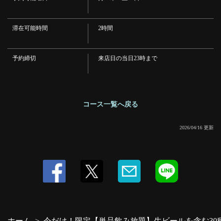
ハイ/ウーロンハイ
・焼酎(ソーダ、ロック、水割り、お湯割り、ウーロン、緑茶割り)
・麦/芋
滞在可能時間
2時間
・日本酒
・豪快(常温/熱燗)小・大/七冠馬(島根県)純米酒/829GRILL(長野県)純米吟醸/
若駒(栃木県)～馬肉に合う日本酒～/肉正宗(千葉県)大辛口純米
予約締切
来店日の当日23時まで
・果実酒
・梅酒/グラスワイン（赤/白）
・ソフトドリンク
・緑茶/ウーロン茶/ジャスミン茶/コーラ/ジンジャーエール/オレンジジュー
ス/キリン 午後の紅茶 おいしい無糖
コース一覧へ戻る
2026/04/16 更新
ホーム
今だけ！限定【単品飲み放題】生ビールを含む30種類